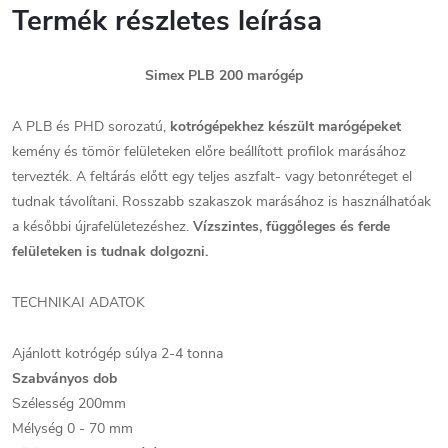
Termék részletes leírása
Simex PLB 200 marógép
A PLB és PHD sorozatú,
kotrógépekhez készült marógépeket
kemény és tömör felületeken előre beállított profilok marásához
tervezték. A feltárás előtt egy teljes aszfalt- vagy betonréteget el
tudnak távolítani. Rosszabb szakaszok marásához is használhatóak
a későbbi újrafelületezéshez.
Vízszintes, függőleges és ferde
felületeken is tudnak dolgozni.
TECHNIKAI ADATOK
Ajánlott kotrógép súlya 2-4 tonna
Szabványos dob
Szélesség 200mm
Mélység 0 - 70 mm