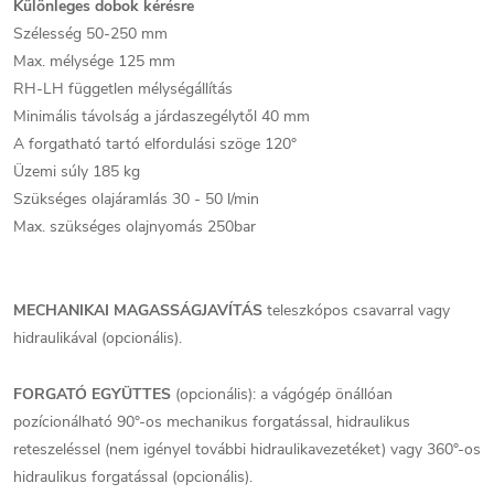
Különleges dobok kérésre
Szélesség 50-250 mm
Max. mélysége 125 mm
RH-LH független mélységállítás
Minimális távolság a járdaszegélytől 40 mm
A forgatható tartó elfordulási szöge 120°
Üzemi súly 185 kg
Szükséges olajáramlás 30 - 50 l/min
Max. szükséges olajnyomás 250bar
MECHANIKAI MAGASSÁGJAVÍTÁS
teleszkópos csavarral vagy
hidraulikával (opcionális).
FORGATÓ EGYÜTTES
(opcionális): a vágógép önállóan
pozícionálható 90°-os mechanikus forgatással, hidraulikus
reteszeléssel (nem igényel további hidraulikavezetéket) vagy 360°-os
hidraulikus forgatással (opcionális).