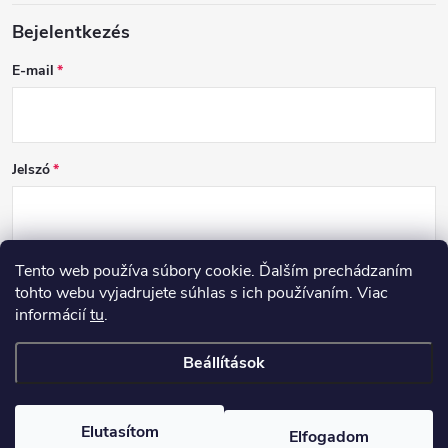
Bejelentkezés
E-mail
Jelszó
Tento web používa súbory cookie. Ďalším prechádzaním
BEJELENTKEZÉS
tohto webu vyjadrujete súhlas s ich používaním. Viac
informácií
tu
.
Új regisztráció
Elfelejtett jelszó
Beállítások
Copyright 2026
DCSK
. Minden jog fenntartva.
Elutasítom
Elfogadom