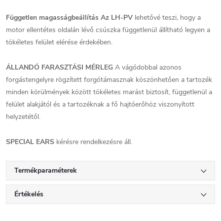
Független magasságbeállítás Az LH-PV
lehetővé teszi, hogy a
motor ellentétes oldalán lévő csúszka függetlenül állítható legyen a
tökéletes felület elérése érdekében.
ÁLLANDÓ FARASZTÁSI MÉRLEG
A vágódobbal azonos
forgástengelyre rögzített forgótámasznak köszönhetően a tartozék
minden körülmények között tökéletes marást biztosít, függetlenül a
felület alakjától és a tartozéknak a fő hajtóerőhöz viszonyított
helyzetétől.
SPECIAL EARS
kérésre rendelkezésre áll.
Termékparaméterek
Értékelés