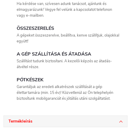
Ha kérdése van, szívesen adunk tanácsot, ajánlunk és
elmagyarázunk! Vegye fel velünk a kapcsolatot telefonon
vagy e-mailben.
ÖSSZESZERELÉS
A gépeket összeszerelve, beállítva, kenve szállítjuk, olajokkal
együtt!
A GÉP SZÁLLÍTÁSA ÉS ÁTADÁSA
Szállítást tudunk biztosítani. A kezelői képzés az átadás-
átvétel része.
PÓTKÉSZEK
Garantáljuk az eredeti alkatrészek szállítását a gép
élettartamára (min. 15 év)! Közvetlenül az Ön telephelyén
biztosítunk mobilgaranciát és jótállás utáni szolgáltatást.
Termékleírás