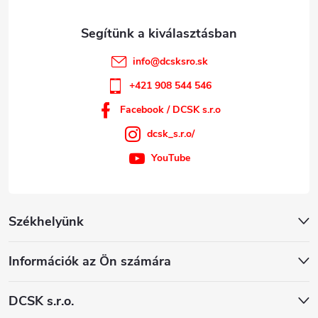
info
@
dcsksro.sk
+421 908 544 546
Facebook / DCSK s.r.o
dcsk_s.r.o/
YouTube
Székhelyünk
Információk az Ön számára
DCSK s.r.o.