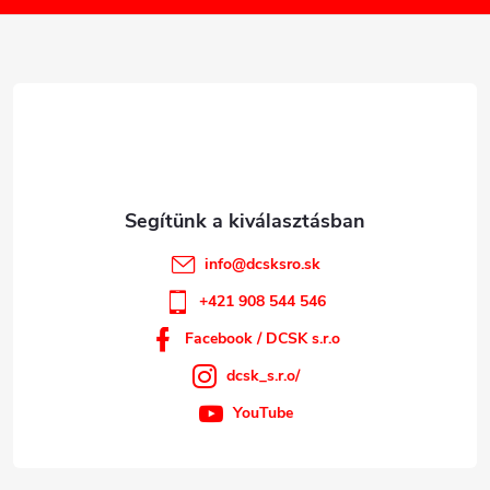
l
é
c
info
@
dcsksro.sk
+421 908 544 546
Facebook / DCSK s.r.o
dcsk_s.r.o/
YouTube