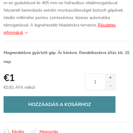
m-es gyalukéssel és 405 mm-es hidraulikus oldalmozgatással
felszerelt berendezés extrém munkaszélességet biztosít gépének.
Ideális milliméter pontos szintezéshez, lézeres automatika
támogatással. A legnehezebb feladatokra tervezve.
Részletes
információ
Megrendelésre gyártott gép. Ár kérésre. Rendelkezésre állás kb. 15
nap.
€1
€0,81 ÁFA nélkül
Egységár:
HOZZÁADÁS A KOSÁRHOZ
Kérdés
Megosztás