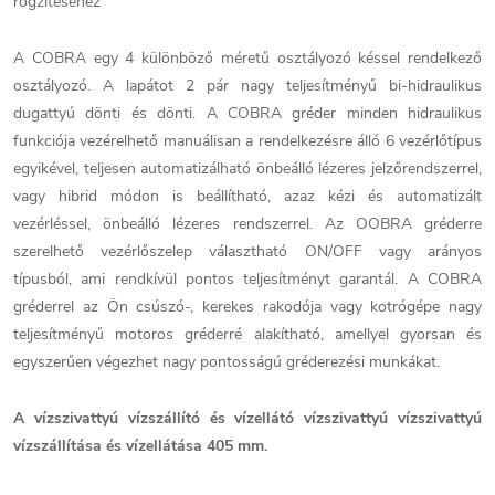
rögzítéséhez
A COBRA egy 4 különböző méretű osztályozó késsel rendelkező
osztályozó. A lapátot 2 pár nagy teljesítményű bi-hidraulikus
dugattyú dönti és dönti. A COBRA gréder minden hidraulikus
funkciója vezérelhető manuálisan a rendelkezésre álló 6 vezérlőtípus
egyikével, teljesen automatizálható önbeálló lézeres jelzőrendszerrel,
vagy hibrid módon is beállítható, azaz kézi és automatizált
vezérléssel, önbeálló lézeres rendszerrel. Az OOBRA gréderre
szerelhető vezérlőszelep választható ON/OFF vagy arányos
típusból, ami rendkívül pontos teljesítményt garantál. A COBRA
gréderrel az Ön csúszó-, kerekes rakodója vagy kotrógépe nagy
teljesítményű motoros gréderré alakítható, amellyel gyorsan és
egyszerűen végezhet nagy pontosságú gréderezési munkákat.
A vízszivattyú vízszállító és vízellátó vízszivattyú vízszivattyú
vízszállítása és vízellátása 405 mm.