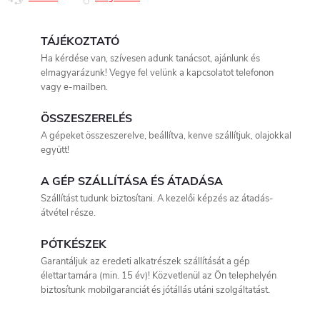
TÁJÉKOZTATÓ
Ha kérdése van, szívesen adunk tanácsot, ajánlunk és
elmagyarázunk! Vegye fel velünk a kapcsolatot telefonon
vagy e-mailben.
ÖSSZESZERELÉS
A gépeket összeszerelve, beállítva, kenve szállítjuk, olajokkal
együtt!
A GÉP SZÁLLÍTÁSA ÉS ÁTADÁSA
Szállítást tudunk biztosítani. A kezelői képzés az átadás-
átvétel része.
PÓTKÉSZEK
Garantáljuk az eredeti alkatrészek szállítását a gép
élettartamára (min. 15 év)! Közvetlenül az Ön telephelyén
biztosítunk mobilgaranciát és jótállás utáni szolgáltatást.