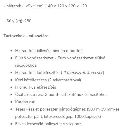
- Méretek (LxSxH cm): 140 x 120 x 120 x 120
- Súly (kg): 280
Tartozékok - választás:
Hidraulikus billenés minden modellnél
Elülső vonószerkezet - Euro vonószerkezet elülső
rakodókhoz
Hidraulikus kötélfeszítés (
2 támasztótekerccsel
)
Kézi kötélfeszítés (2 tekercstartóval)
Hidraulikus előfeszítés
Csatlakozó rész 3 ponthoz fakötőhöz és hasítóhoz
Kardán rúd
Teljes készlet poliészter pántológéphez (500 m 19 mm-es
poliészter pánt, kitekercselőgép, 1000 kapcsok)
Fékes lecsévélő poliészter szalaghoz