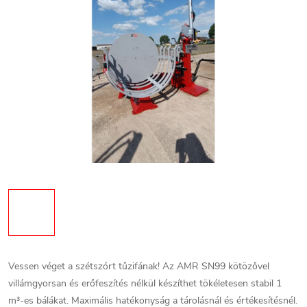
Vessen véget a szétszórt tűzifának! Az AMR SN99 kötözővel
villámgyorsan és erőfeszítés nélkül készíthet tökéletesen stabil 1
m³-es bálákat. Maximális hatékonyság a tárolásnál és értékesítésnél.