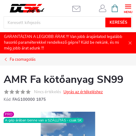
Ugrás
KOSÁR
a
fő
KERESÉS
tartalomhoz
GARANTÁLTAN A LEGJOBB ÁRAK !!! Van jobb árajánlatod legalább
hasonló paraméterekkel rendelkező gépre? Küld be nekünk, és mi
még jobb árat adunk !!!
Fa csomagolás
AMR Fa kötőanyag SN99
Nincs értékelés
Ugrás az értékeléshez
Kód:
FAG100000 1875
PRO
A gép árában benne van a SZÁLLÍTÁS - csak SK