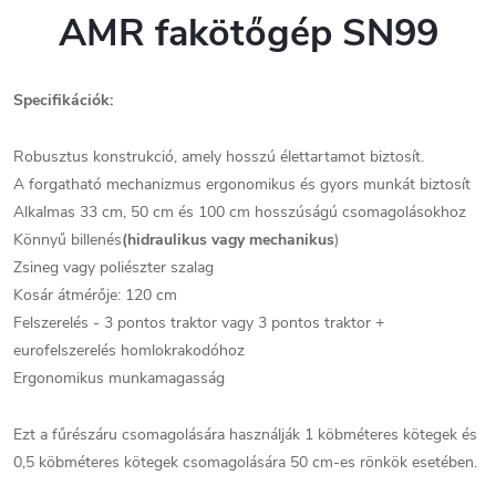
AMR fakötőgép SN99
Specifikációk:
Robusztus konstrukció, amely hosszú élettartamot biztosít.
A forgatható mechanizmus ergonomikus és gyors munkát biztosít
Alkalmas 33 cm, 50 cm és 100 cm hosszúságú csomagolásokhoz
Könnyű billenés
(hidraulikus vagy mechanikus
)
Zsineg vagy poliészter szalag
Kosár átmérője: 120 cm
Felszerelés - 3 pontos traktor vagy 3 pontos traktor +
eurofelszerelés homlokrakodóhoz
Ergonomikus munkamagasság
Ezt a fűrészáru csomagolására használják 1 köbméteres kötegek és
0,5 köbméteres kötegek csomagolására 50 cm-es rönkök esetében.