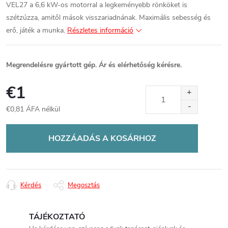
VEL27 a 6,6 kW-os motorral a legkeményebb rönköket is
szétzúzza, amitől mások visszariadnának. Maximális sebesség és
erő, játék a munka.
Részletes információ
Megrendelésre gyártott gép. Ár és elérhetőség kérésre.
€1
€0,81 ÁFA nélkül
Egységár:
HOZZÁADÁS A KOSÁRHOZ
Kérdés
Megosztás
TÁJÉKOZTATÓ