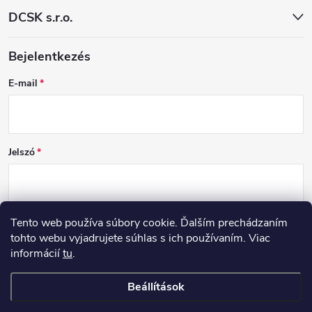
DCSK s.r.o.
Bejelentkezés
E-mail
Jelszó
Tento web používa súbory cookie. Ďalším prechádzaním
BEJELENTKEZÉS
tohto webu vyjadrujete súhlas s ich používaním. Viac
informácií
tu
.
Új regisztráció
Elfelejtett jelszó
Beállítások