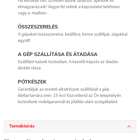
Ha kérdése van, szívesen adunk tanácsot, ajánlunk és
elmagyarázunk! Vegye fel velünk a kapcsolatot telefonon
vagy e-mailben.
ÖSSZESZERELÉS
A gépeket összeszerelve, beállítva, kenve szállítjuk, olajokkal
együtt!
A GÉP SZÁLLÍTÁSA ÉS ÁTADÁSA
Szállítást tudunk biztosítani. A kezelői képzés az átadás-
átvétel része.
PÓTKÉSZEK
Garantáljuk az eredeti alkatrészek szállítását a gép
élettartamára (min. 15 év)! Közvetlenül az Ön telephelyén
biztosítunk mobilgaranciát és jótállás utáni szolgáltatást.
Termékleírás