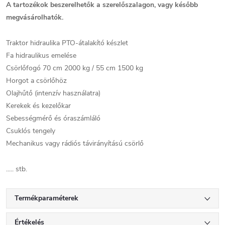
A tartozékok beszerelhetők a szerelőszalagon, vagy később
megvásárolhatók.
Traktor hidraulika PTO-átalakító készlet
Fa hidraulikus emelése
Csörlőfogó 70 cm 2000 kg / 55 cm 1500 kg
Horgot a csörlőhöz
Olajhűtő (intenzív használatra)
Kerekek és kezelőkar
Sebességmérő és óraszámláló
Csuklós tengely
Mechanikus vagy rádiós távirányítású csörlő
..... stb.
Termékparaméterek
Értékelés