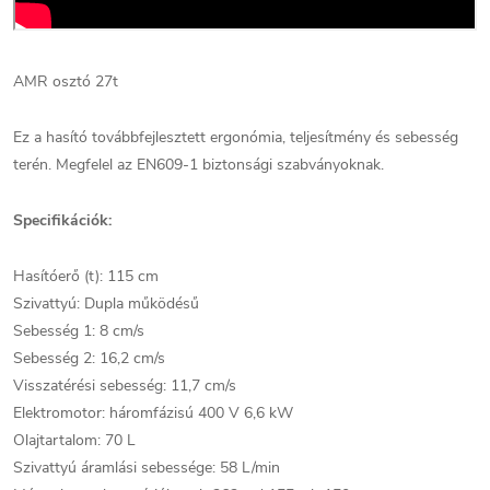
AMR osztó 27t
Ez a hasító továbbfejlesztett ergonómia, teljesítmény és sebesség
terén. Megfelel az EN609-1 biztonsági szabványoknak.
Specifikációk:
Hasítóerő (t): 115 cm
Szivattyú: Dupla működésű
Sebesség 1: 8 cm/s
Sebesség 2: 16,2 cm/s
Visszatérési sebesség: 11,7 cm/s
Elektromotor: háromfázisú 400 V 6,6 kW
Olajtartalom: 70 L
Szivattyú áramlási sebessége: 58 L/min