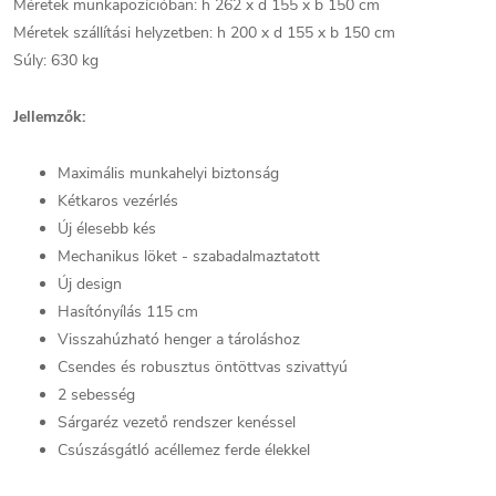
Méretek munkapozícióban: h 262 x d 155 x b 150 cm
Méretek szállítási helyzetben: h 200 x d 155 x b 150 cm
Súly: 630 kg
Jellemzők:
Maximális munkahelyi biztonság
Kétkaros vezérlés
Új élesebb kés
Mechanikus löket - szabadalmaztatott
Új design
Hasítónyílás 115 cm
Visszahúzható henger a tároláshoz
Csendes és robusztus öntöttvas szivattyú
2 sebesség
Sárgaréz vezető rendszer kenéssel
Csúszásgátló acéllemez ferde élekkel