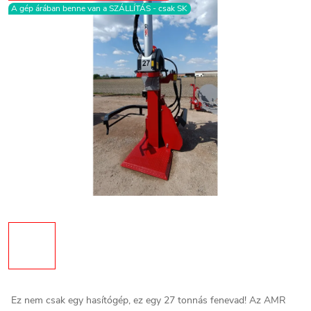
A gép árában benne van a SZÁLLÍTÁS - csak SK
Ez nem csak egy hasítógép, ez egy 27 tonnás fenevad! Az AMR