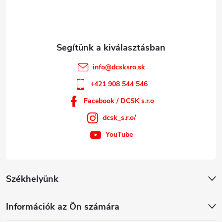
c
info
@
dcsksro.sk
+421 908 544 546
Facebook / DCSK s.r.o
dcsk_s.r.o/
YouTube
Székhelyünk
Információk az Ön számára