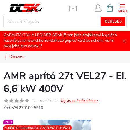
Ugrás
KOSÁR
a
fő
KERESÉS
tartalomhoz
GARANTÁLTAN A LEGJOBB ÁRAK !!! Van jobb árajánlatod legalább
hasonló paraméterekkel rendelkező gépre? Küld be nekünk, és mi
még jobb árat adunk !!!
Cleavers
AMR aprító 27t VEL27 - El.
6,6 kW 400V
Nincs értékelés
Ugrás az értékeléshez
Kód:
VEL270100 5910
PRO
A gép ára tartalmazza a PÓTLÉKONYOKAT