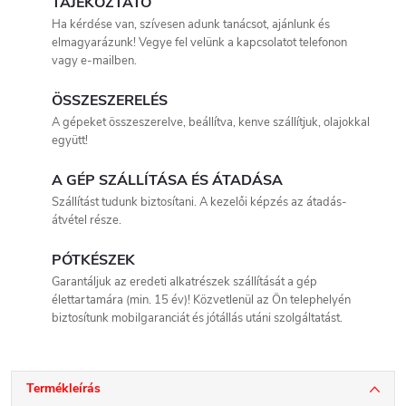
TÁJÉKOZTATÓ
Ha kérdése van, szívesen adunk tanácsot, ajánlunk és
elmagyarázunk! Vegye fel velünk a kapcsolatot telefonon
vagy e-mailben.
ÖSSZESZERELÉS
A gépeket összeszerelve, beállítva, kenve szállítjuk, olajokkal
együtt!
A GÉP SZÁLLÍTÁSA ÉS ÁTADÁSA
Szállítást tudunk biztosítani. A kezelői képzés az átadás-
átvétel része.
PÓTKÉSZEK
Garantáljuk az eredeti alkatrészek szállítását a gép
élettartamára (min. 15 év)! Közvetlenül az Ön telephelyén
biztosítunk mobilgaranciát és jótállás utáni szolgáltatást.
Termékleírás