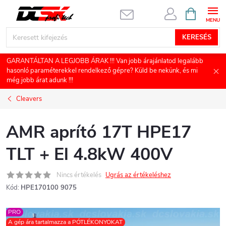
Ugrás
KOSÁR
a
fő
KERESÉS
tartalomhoz
GARANTÁLTAN A LEGJOBB ÁRAK !!! Van jobb árajánlatod legalább
hasonló paraméterekkel rendelkező gépre? Küld be nekünk, és mi
még jobb árat adunk !!!
Cleavers
AMR aprító 17T HPE17
TLT + El 4.8kW 400V
Nincs értékelés
Ugrás az értékeléshez
Kód:
HPE170100 9075
PRO
A gép ára tartalmazza a PÓTLÉKONYOKAT