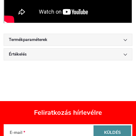
Termékparaméterek
Értékelés
Feliratkozás hírlevélre
L
E-mail
KÜLDÉS