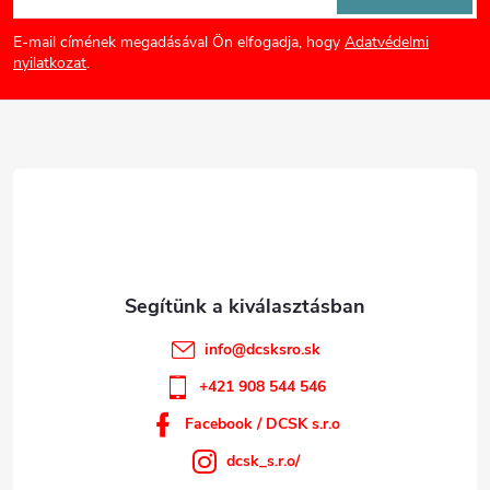
á
E-mail címének megadásával Ön elfogadja, hogy
Adatvédelmi
b
nyilatkozat
.
l
é
c
info
@
dcsksro.sk
+421 908 544 546
Facebook / DCSK s.r.o
dcsk_s.r.o/