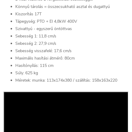
Könnyű tárolás = összecsukható asztal és dugattyú
Kiszorítás 17T
Tápegység: PTO + El 4,8kW 400V
Szivattyú - egyszerű öntöttvas
Sebesség 1: 11,8 cm/s
Sebesség 2: 27,9 cm/s
Sebesség visszafelé: 17,6 cm/s
Maximális hasítási átmérő: 80cm
Hasítónyílás: 115 cm
Súly: 625 kg
Méretek: munka: 113x174x380 / szállítás: 158x163x220