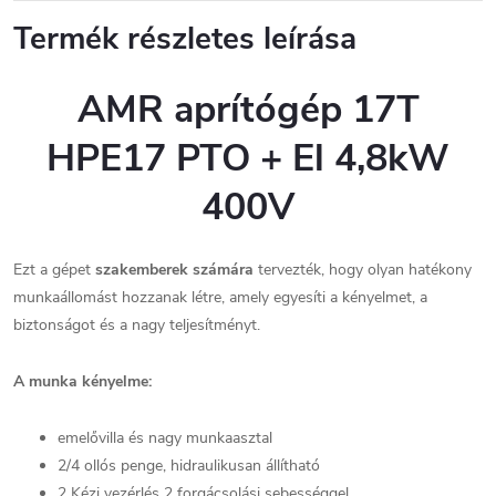
Termék részletes leírása
AMR aprítógép 17T
HPE17 PTO + El 4,8kW
400V
Ezt a gépet
szakemberek számára
tervezték, hogy olyan hatékony
munkaállomást hozzanak létre, amely egyesíti a kényelmet, a
biztonságot és a nagy teljesítményt.
A munka kényelme:
emelővilla és nagy munkaasztal
2/4 ollós penge, hidraulikusan állítható
2 Kézi vezérlés 2 forgácsolási sebességgel