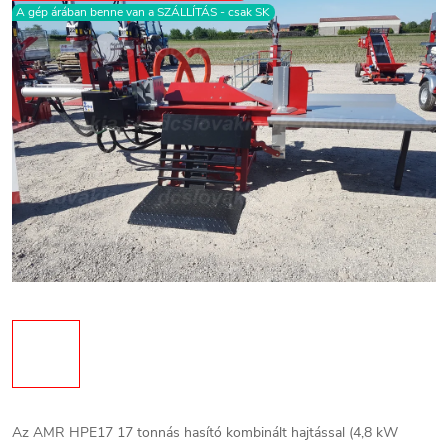
A gép árában benne van a SZÁLLÍTÁS - csak SK
Az AMR HPE17 17 tonnás hasító kombinált hajtással (4,8 kW