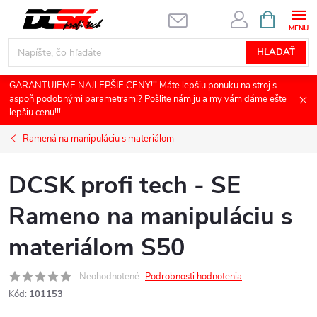
Prejsť
NÁKUPN
KOŠÍK
na
obsah
HĽADAŤ
GARANTUJEME NAJLEPŠIE CENY!!! Máte lepšiu ponuku na stroj s
aspoň podobnými parametrami? Pošlite nám ju a my vám dáme ešte
lepšiu cenu!!!
Ramená na manipuláciu s materiálom
DCSK profi tech - SE
Rameno na manipuláciu s
materiálom S50
Neohodnotené
Podrobnosti hodnotenia
Kód:
101153