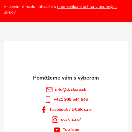
á
Vložením e-mailu súhlasíte s
podmienkami ochrany osobných
p
údajov
ä
t
i
e
info
@
dcsksro.sk
+421 908 544 546
Facebook / DCSK s.r.o
dcsk_s.r.o/
YouTube