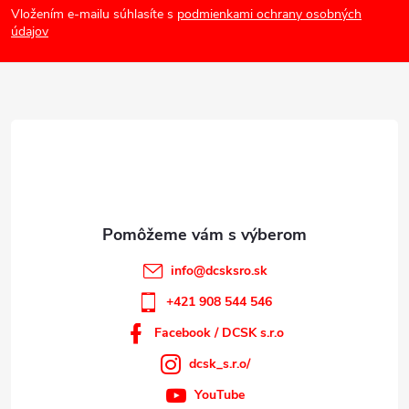
Vložením e-mailu súhlasíte s
podmienkami ochrany osobných
p
údajov
ä
t
i
e
info
@
dcsksro.sk
+421 908 544 546
Facebook / DCSK s.r.o
dcsk_s.r.o/
YouTube