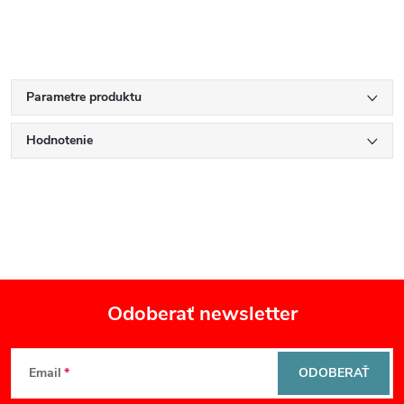
Parametre produktu
Hodnotenie
Odoberať newsletter
Z
Email
ODOBERAŤ
á