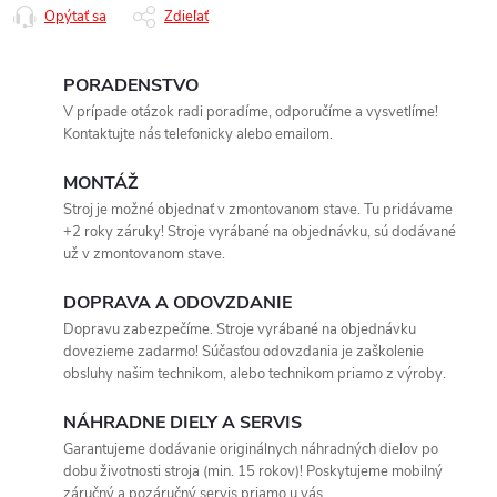
Opýtať sa
Zdieľať
PORADENSTVO
V prípade otázok radi poradíme, odporučíme a vysvetlíme!
Kontaktujte nás telefonicky alebo emailom.
MONTÁŽ
Stroj je možné objednať v zmontovanom stave. Tu pridávame
+2 roky záruky! Stroje vyrábané na objednávku, sú dodávané
už v zmontovanom stave.
DOPRAVA A ODOVZDANIE
Dopravu zabezpečíme. Stroje vyrábané na objednávku
dovezieme zadarmo! Súčasťou odovzdania je zaškolenie
obsluhy našim technikom, alebo technikom priamo z výroby.
NÁHRADNE DIELY A SERVIS
Garantujeme dodávanie originálnych náhradných dielov po
dobu životnosti stroja (min. 15 rokov)! Poskytujeme mobilný
záručný a pozáručný servis priamo u vás.