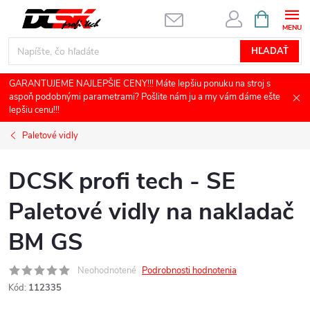
Prejsť
NÁKUPN
KOŠÍK
na
obsah
HĽADAŤ
GARANTUJEME NAJLEPŠIE CENY!!! Máte lepšiu ponuku na stroj s
aspoň podobnými parametrami? Pošlite nám ju a my vám dáme ešte
lepšiu cenu!!!
Paletové vidly
DCSK profi tech - SE
Paletové vidly na nakladač
BM GS
Neohodnotené
Podrobnosti hodnotenia
Kód:
112335