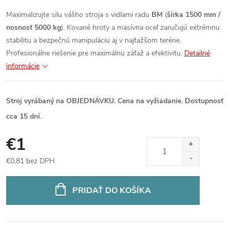
Maximalizujte silu vášho stroja s vidlami radu
BM
(
šírka 1500 mm /
nosnosť 5000 kg
). Kované hroty a masívna oceľ zaručujú extrémnu
stabilitu a bezpečnú manipuláciu aj v najťažšom teréne.
Profesionálne riešenie pre maximálnu záťaž a efektivitu.
Detailné
informácie
Stroj vyrábaný na OBJEDNÁVKU. Cena na vyžiadanie. Dostupnosť
cca 15 dní.
€1
€0,81 bez DPH
Jednotková
cena:
PRIDAŤ DO KOŠÍKA