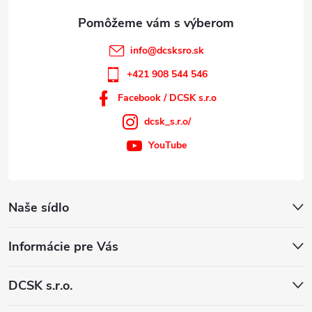
e
info
@
dcsksro.sk
+421 908 544 546
Facebook / DCSK s.r.o
dcsk_s.r.o/
YouTube
Naše sídlo
Informácie pre Vás
DCSK s.r.o.