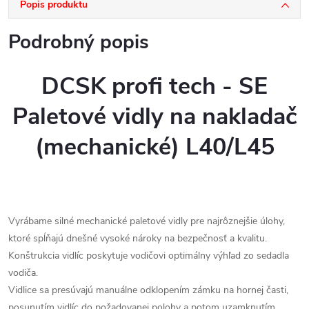
Popis produktu
Podrobný popis
DCSK profi tech - SE
Paletové vidly na nakladač
(mechanické) L40/L45
Vyrábame silné mechanické paletové vidly pre najrôznejšie úlohy,
ktoré spĺňajú dnešné vysoké nároky na bezpečnosť a kvalitu.
Konštrukcia vidlíc poskytuje vodičovi optimálny výhľad zo sedadla
vodiča.
Vidlice sa presúvajú manuálne odklopením zámku na hornej časti,
posunutím vidlíc do požadovanej polohy a potom uzamknutím