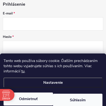
Prihlásenie
E-mail
Heslo
Tento web používa súbory cookie. Ďalším prechádzaním
PRIHLÁSIŤ SA
tohto webu vyjadrujete súhlas s ich používaním. Viac
informácií
tu
.
Nová registrácia
Zabudnuté heslo
Nastavenie
Copyright 2026
DCSK
. Všetky práva vyhradené.
Odmietnuť
Zobraziť
Súhlasím
Vytvoril Shoptet