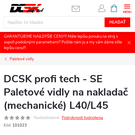
Prejsť
NÁKUPN
KOŠÍK
na
obsah
HĽADAŤ
GARANTUJEME NAJLEPŠIE CENY!!! Máte lepšiu ponuku na stroj s
aspoň podobnými parametrami? Pošlite nám ju a my vám dáme ešte
lepšiu cenu!!!
Paletové vidly
DCSK profi tech - SE
Paletové vidly na nakladač
(mechanické) L40/L45
Neohodnotené
Podrobnosti hodnotenia
Kód:
101023