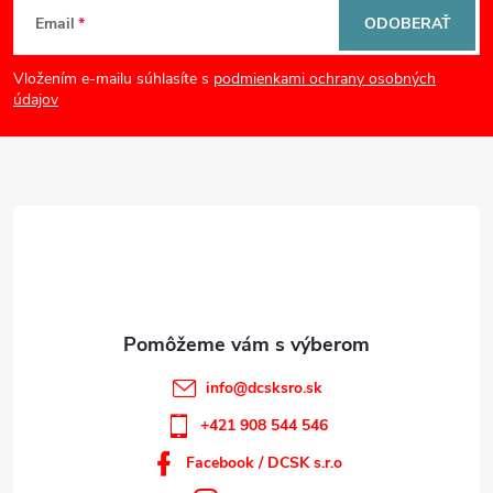
Z
Email
ODOBERAŤ
á
Vložením e-mailu súhlasíte s
podmienkami ochrany osobných
p
údajov
ä
t
i
e
info
@
dcsksro.sk
+421 908 544 546
Facebook / DCSK s.r.o