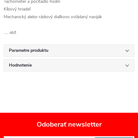
Tachometer a počítadlo hodín
Kĺbový hriadeľ
Mechanický alebo rádiový diaľkovo ovládaný naviják
..... atď.
Parametre produktu
Hodnotenie
Odoberať newsletter