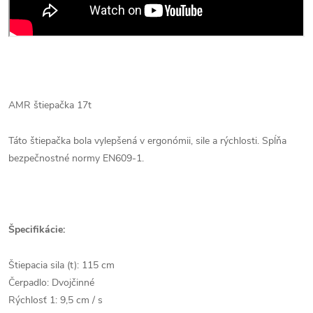
AMR štiepačka 17t
Táto štiepačka bola vylepšená v ergonómii, sile a rýchlosti. Spĺňa
bezpečnostné normy EN609-1.
Špecifikácie:
Štiepacia sila (t): 115 cm
Čerpadlo: Dvojčinné
Rýchlosť 1: 9,5 cm / s