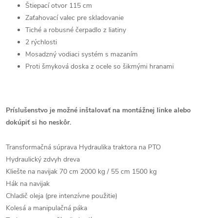
Štiepací otvor 115 cm
Zaťahovací valec pre skladovanie
Tiché a robusné čerpadlo z liatiny
2 rýchlosti
Mosadzný vodiaci systém s mazaním
Proti šmyková doska z ocele so šikmými hranami
Príslušenstvo je možné inštalovať na montážnej linke alebo
dokúpiť si ho neskôr.
Transformačná súprava Hydraulika traktora na PTO
Hydraulický zdvyh dreva
Kliešte na navijak 70 cm 2000 kg / 55 cm 1500 kg
Hák na navijak
Chladič oleja (pre intenzívne použitie)
Kolesá a manipulačná páka