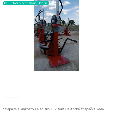
DOPRAVA v cene stroja - len SK
Štiepajte s ľahkosťou a so silou 17 ton! Elektrická štiepačka AMR