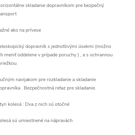
orizontálne skladanie dopravníkom pre bezpečný
ransport
ažné ako na prívese
eleskopický dopravník s jednotlivými úsekmi (možno
ch meniť oddelene v prípade poruchy ) , a s ochrannou
riežkou.
učným navijakom pre rozkladanie a skladanie
opravníka . Bezpečnostná reťaz pre skladanie.
tyri kolesá : Dva z nich sú otočné
olesá sú umiestnené na nápravách