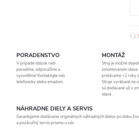
cena
PORADENSTVO
MONTÁŽ
V prípade otázok radi
Stroj je možné objed
poradíme, odporučíme a
zmontovanom stave.
vysvetlíme! Kontaktujte nás
pridávame +2 roky z
telefonicky alebo emailom.
Stroje vyrábané na 
sú dodávané už v z
stave.
NÁHRADNE DIELY A SERVIS
Garantujeme dodávanie originálnych náhradných dielov po dobu život
a pozáručný servis priamo u vás.