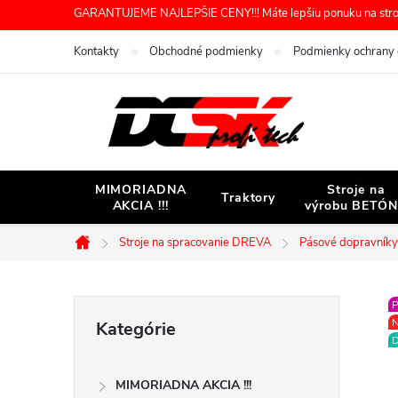
Prejsť
GARANTUJEME NAJLEPŠIE CENY!!! Máte lepšiu ponuku na stroj 
na
Kontakty
Obchodné podmienky
Podmienky ochrany 
obsah
MIMORIADNA
Stroje na
Traktory
AKCIA !!!
výrobu BETÓ
Stroje na spracovanie DREVA
Pásové dopravníky
Domov
B
P
Preskočiť
N
Kategórie
kategórie
D
o
MIMORIADNA AKCIA !!!