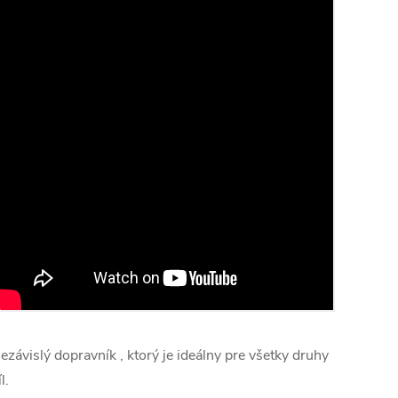
ezávislý dopravník , ktorý je ideálny pre všetky druhy
l.