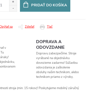
:
PRIDAŤ DO KOŠÍKA
Opýtať sa
Zdieľať
Tlač
DOPRAVA A
ODOVZDANIE
nať v
 Tu
Dopravu zabezpečíme. Stroje
áruky!
vyrábané na objednávku
objednávku,
dovezieme zadarmo! Súčasťou
montovanom
odovzdania je zaškolenie
obsluhy našim technikom, alebo
technikom priamo z výroby.
nosti stroja (min. 15 rokov)! Poskytujeme mobilný záručný