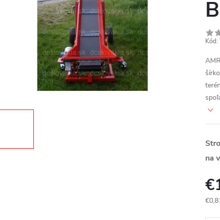
B
Kód:
AMR 
šírk
teré
spoľ
Str
na v
€
€0,8
Jedn