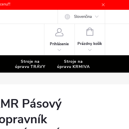
enu!!!
Slovenčina
NÁKUPNÝ
KOŠÍK
Prázdny košík
Prihlásenie
Stroje na
Stroje na
Stroje na
úpravu TRÁVY
úpravu KRMIVA
ČISTENIE
MR Pásový
opravník