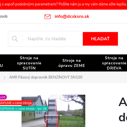
s aspoň podobnými parametrami? Pošlite nám ju a my vám dáme ešte lepšiu c
info@dcsksro.sk
osobných údajov
Reklamačné podmienky
Odstúpenie od zmluvy
HĽADAŤ
Stroje na
Stroje na
Stroje na
spracovanie
spracovanie
NU
úpravu ZEME
SUTÍN
DREVA
AMR Pásový dopravník BENZÍNOVÝ SN100
A
rofi
ÁPLNE v cene stroja
OPRAVA v cene stroja - len SK
d