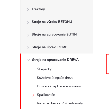
č
Traktory
n
Stroje na výrobu BETÓNU
ý
p
Stroje na spracovanie SUTÍN
a
Stroje na úpravu ZEME
n
Stroje na spracovanie DREVA
Štiepačky
e
Kužeľové štiepače dreva
l
Drviče - štiepkovače konárov
Špalíkovače
Rezanie dreva - Poloautomaty