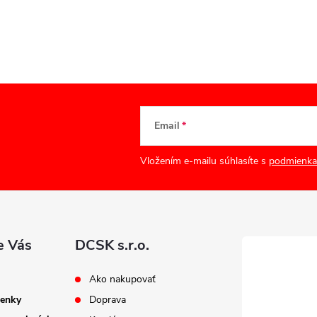
Email
Vložením e-mailu súhlasíte s
podmienka
e Vás
DCSK s.r.o.
Ako nakupovať
enky
Doprava