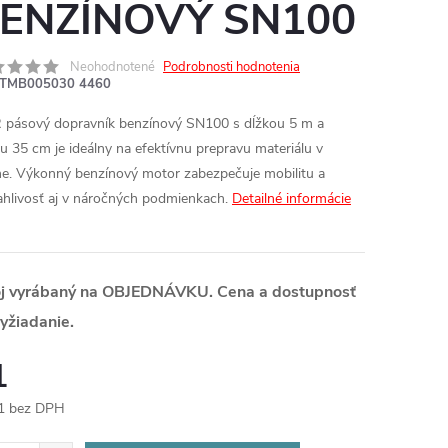
ENZÍNOVÝ SN100
Neohodnotené
Podrobnosti hodnotenia
TMB005030 4460
pásový dopravník benzínový SN100 s dĺžkou 5 m a
ou 35 cm je ideálny na efektívnu prepravu materiálu v
ne. Výkonný benzínový motor zabezpečuje mobilitu a
ahlivosť aj v náročných podmienkach.
Detailné informácie
oj vyrábaný na OBJEDNÁVKU. Cena a dostupnosť
yžiadanie.
1
1 bez DPH
otková