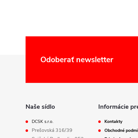
Z
Odoberať newsletter
á
p
ä
Naše sídlo
Informácie pr
t
DCSK s.r.o.
Kontakty
Prešovská 316/39
Obchodné podmi